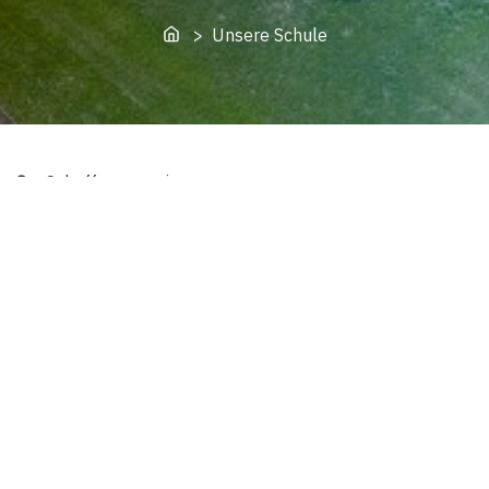
Home
> Unsere Schule
S
– Schaffen gemeinsamer
Erlebnisse und Ergebnisse im
Ganztagsschulbereich
C
– Chancen für alle von
Anfang an, Inklusion im
Ganztagsschulbereich
H
– Handeln mit Kopf, Herz
und Verstand, Nachhaltigkeit
des ganzheitlichen Lernens