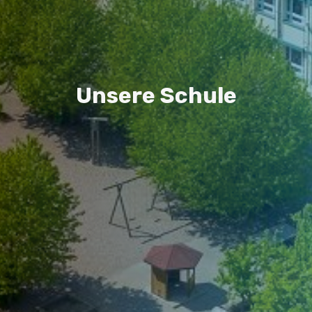
U
n
s
e
r
e
S
c
h
u
l
e